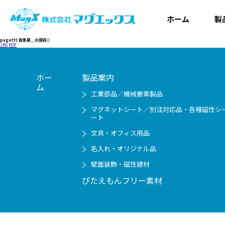
ホーム
製
pagettl:背景黒＿お買得//
JPG
PDF
ホー
製品案内
ム
工業部品／機械要素製品
マグネットシート／別注対応品・各種磁性シ
ート
文具・オフィス用品
名入れ・オリジナル品
壁面装飾・磁性建材
ぴたえもんフリー素材