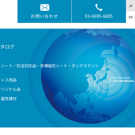
JA
お問い合わせ
03-6695-6685
EN
タログ
トシート／別注対応品・各種磁性シート・タングステンシ
フィス用品
オリジナル品
・磁性建材