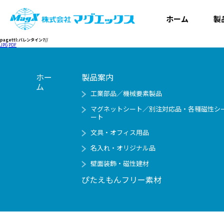
ホーム
製
pagettl:バレンタイン7//
JPG
PDF
ホー
製品案内
ム
工業部品／機械要素製品
マグネットシート／別注対応品・各種磁性シ
ート
文具・オフィス用品
名入れ・オリジナル品
壁面装飾・磁性建材
ぴたえもんフリー素材