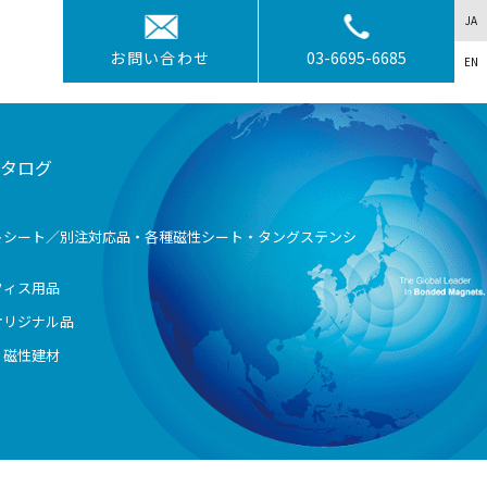
JA
お問い合わせ
03-6695-6685
EN
タログ
トシート／別注対応品・各種磁性シート・タングステンシ
フィス用品
オリジナル品
・磁性建材