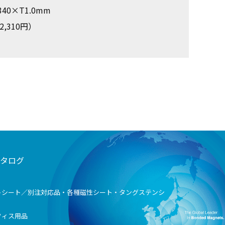
40×T1.0mm
,310円）
タログ
トシート／別注対応品・各種磁性シート・タングステンシ
フィス用品