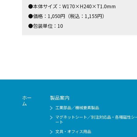
●本体サイズ：W170×H240×T1.0mm
●価格：1,050円（税込：1,155円）
●包装単位：10
ホー
製品案内
ム
工業部品／機械要素製品
マグネットシート／別注対応品・各種磁性シ
ート
文具・オフィス用品