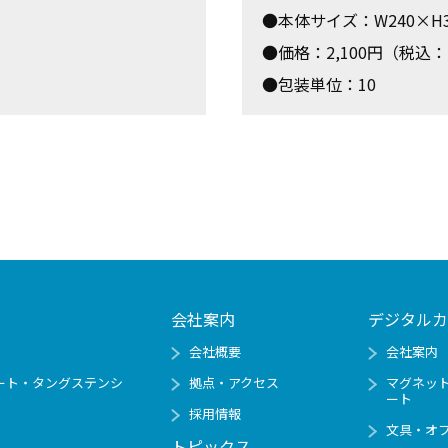
●本体サイズ：W240×H3
●価格：2,100円（税込：2
●包装単位：10
会社案内
デジタルカ
会社概要
会社案内
ート・タングステンシ
拠点・アクセス
マグネッ
ート
採用情報
文具・オ
トピックス